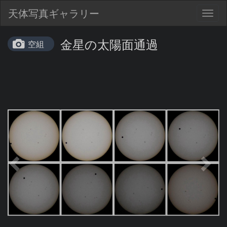
天体写真ギャラリー
Togg
navig
金星の太陽面通過
空組