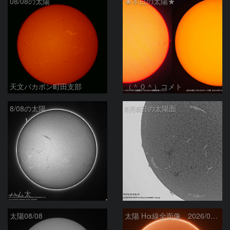
08/08の太陽
★本日の太陽★
天文バカボン町田支部
（＾０＾）コメト
8/08の太陽
8月8日の太陽面
ハム太
ta-o
太陽08/08
太陽 Hα線全面像 2026/08/08