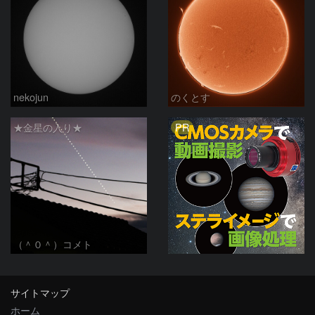
nekojun
のくとす
PR
★金星の入り★
（＾０＾）コメト
サイトマップ
ホーム