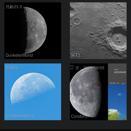
月齢23.3
Moon 2026-08-07
DunkelerMond
IKT2
今朝月
「月」2026/08/05
O.TAKAHASHI
Condor57