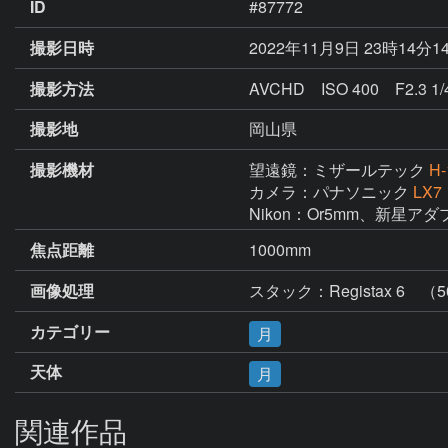
ID
#87772
撮影日時
2022年11月9日 23時14分1
撮影方法
AVCHD ISO 400 F2.3
撮影地
岡山県
撮影機材
望遠鏡：ミザールテック
H-
カメラ：パナソニック
LX7
Nikon：Or5mm、新星ア
焦点距離
1000mm
画像処理
スタック：Registax 6　
カテゴリー
月
天体
月
関連作品