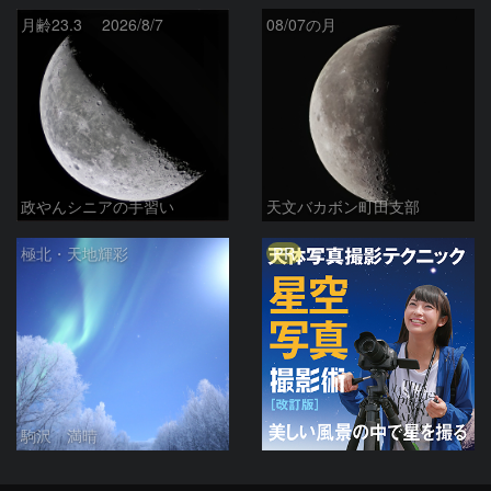
月齢23.3 2026/8/7
08/07の月
政やんシニアの手習い
天文バカボン町田支部
PR
極北・天地輝彩
駒沢 満晴