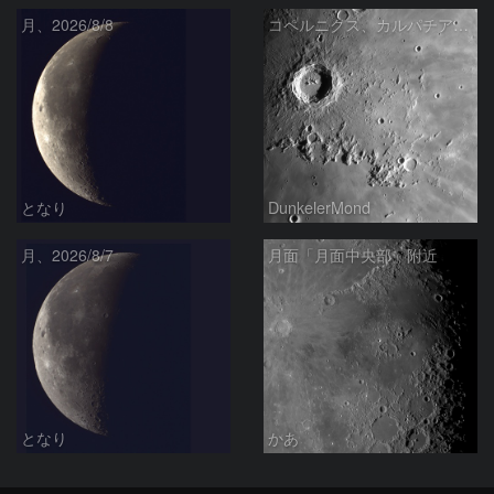
月、2026/8/8
コペルニクス、カルパチア山脈付近
となり
DunkelerMond
月、2026/8/7
月面「月面中央部」附近
となり
かあ