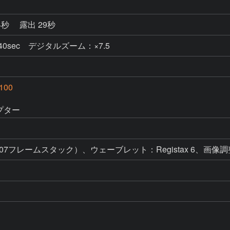
4秒
露出 29秒
 1/40sec デジタルズーム：×7.5
100
ダプター
（507フレームスタック）、ウェーブレット：Registax 6、画像調整：P