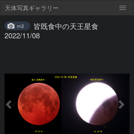
天体写真ギャラリー
Togg
navig
皆既食中の天王星食
ｍ2
2022/11/08