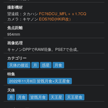
撮影機材
望遠鏡：タカハシ
FC76DCU_MFL＋ｘ1.7CQ
カメラ：キヤノン
EOS70D(HKIR改）
焦点距離
954mm
画像処理
キャノンDPPでRAW現像。PSE7で合成。
カテゴリー
天体の接近
月
惑星
月食
特集
2022年11月8日 皆既月食×天王星食
天体
月
月食
皆既月食
天王星
天王星食