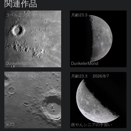
関連作品
コペルニクス、カルパチア山脈付近
月齢23.3
DunkelerMond
DunkelerMond
Moon 2026-08-07
月齢23.3 2026/8/7
IKT2
政やんシニアの手習い