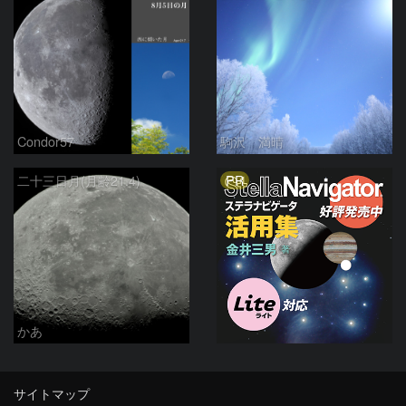
Condor57
駒沢 満晴
PR
二十三日月(月齢21.4)
かあ
サイトマップ