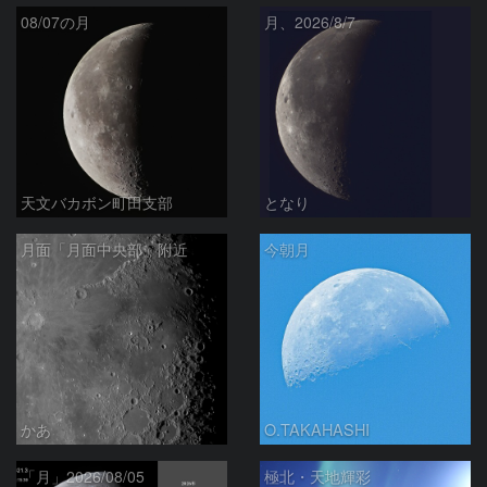
08/07の月
月、2026/8/7
天文バカボン町田支部
となり
月面「月面中央部」附近
今朝月
かあ
O.TAKAHASHI
「月」2026/08/05
極北・天地輝彩