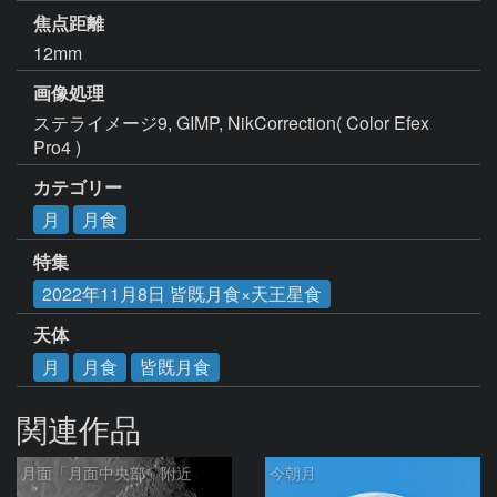
焦点距離
12mm
画像処理
ステライメージ9, GIMP, NikCorrection( Color Efex 
Pro4 )
カテゴリー
月
月食
特集
2022年11月8日 皆既月食×天王星食
天体
月
月食
皆既月食
関連作品
月面「月面中央部」附近
今朝月