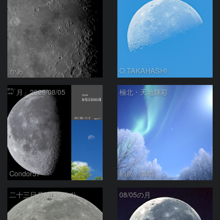
かあ
O.TAKAHASHI
「月」2026/08/05
極北・天地輝彩
Condor57
駒沢 満晴
二十三日月(月齢21.4)
08/05の月