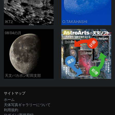
IKT2
O.TAKAHASHI
PR
08/04の月
天文バカボン町田支部
サイトマップ
ホーム
天体写真ギャラリーについて
利用規約
ログイン/新規登録