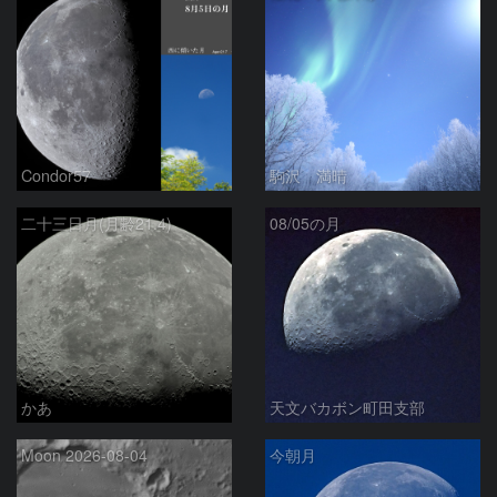
Condor57
駒沢 満晴
二十三日月(月齢21.4)
08/05の月
かあ
天文バカボン町田支部
Moon 2026-08-04
今朝月