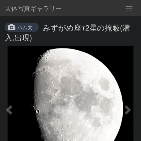
天体写真ギャラリー
Togg
navig
みずがめ座τ2星の掩蔽(潜
ハム太
入,出現)