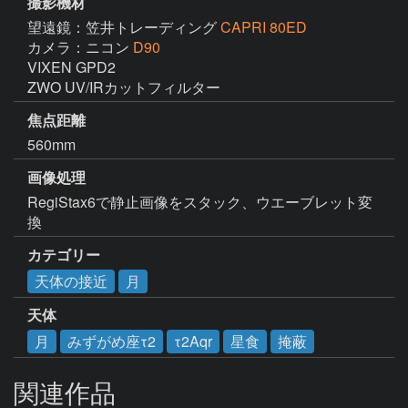
撮影機材
望遠鏡：笠井トレーディング
CAPRI 80ED
カメラ：ニコン
D90
VIXEN GPD2

ZWO UV/IRカットフィルター
焦点距離
560mm
画像処理
RegiStax6で静止画像をスタック、ウエーブレット変
換
カテゴリー
天体の接近
月
天体
月
みずがめ座τ2
τ2Aqr
星食
掩蔽
関連作品