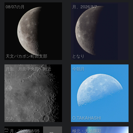
08/07の月
月、2026/8/7
天文バカボン町田支部
となり
月面「月面中央部」附近
今朝月
かあ
O.TAKAHASHI
「月」2026/08/05
極北・天地輝彩