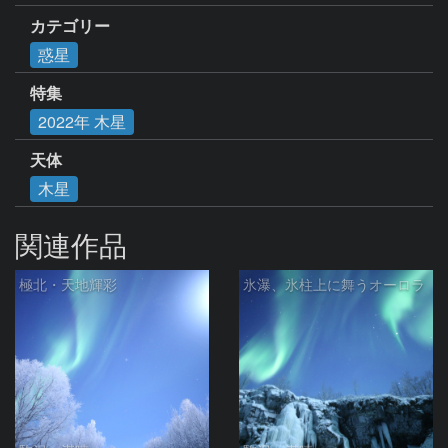
カテゴリー
惑星
特集
2022年 木星
天体
木星
関連作品
極北・天地輝彩
氷瀑、氷柱上に舞うオーロラ