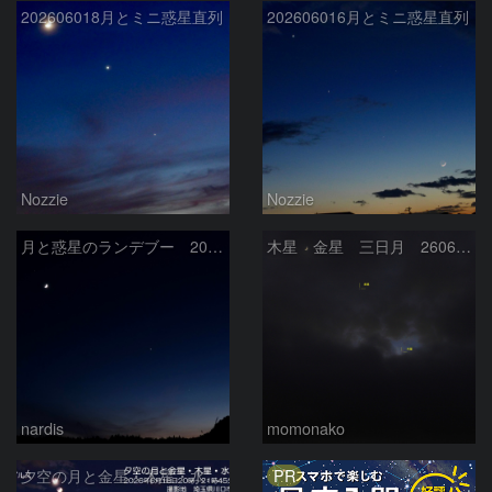
202606018月とミニ惑星直列
202606016月とミニ惑星直列
Nozzie
Nozzie
月と惑星のランデブー 2026/06/19
木星 金星 三日月 260618
nardis
momonako
PR
夕空の月と金星・木星・水星の接近 2026/6/18