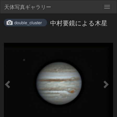
天体写真ギャラリー
Togg
navig
中村要鏡による木星
double_cluster