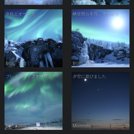
駒沢 満晴
駒沢 満晴
氷柱とオーロラ
峡谷照らす月、オーロラ
駒沢 満晴
駒沢 満晴
ブレイクアップオーロラ
夕空に並びました
駒沢 満晴
Morimoto