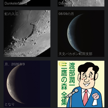
DunkelerMond
DunkelerMond
虹の入江
08/09の月
DunkelerMond
天文バカボン町田支部
PR
月、2026/8/9
となり