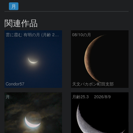
月
関連作品
雲に霞む 有明の月 (月齢 26.4)
08/10の月
Condor57
天文バカボン町田支部
月
月齢25.3 2026/8/9