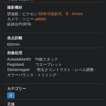
撮影機材
望遠鏡：ビクセン
SD81S屈折式 D：81mm
カメラ：ソニー
α6000
経緯台PORTA

焦点距離
625mm
画像処理
Autostakkertl3　70枚スタック

Registax6　　　ウエーブレット

Stellaimage9　　明るさコントラスト・レベル調整・
カラーバランス・トリミング・

カテゴリー
月
天体