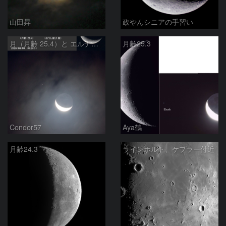
山田昇
政やんシニアの手習い
月（月齢 25.4）と エルナト（おうし座β星）
月齢25.3
Condor57
Aya鶴
月齢24.3
ラインホルト、ケプラー付近