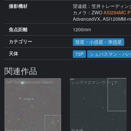
撮影機材
望遠鏡：笠井トレーディン
カメラ：ZWO
ASI294MC P
AdvancedVX, ASI120MM-
焦点距離
1200mm
カテゴリー
彗星・小惑星・準惑星
天体
73P
シュバスマン・バ
関連作品
29P/Schwassmann-Wachmann
シュヴァスマン-ヴァハマン彗星 ( 29P )：2026/05/31
kem.kem
新井優