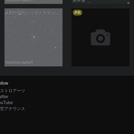
PR
4月21日のシュヴァスマン-ヴァハマン第1彗星（Schwassmann-Wachmann 1）
hoshino-satori
llow
ストロアーツ
itter
ouTube
空アナウンス