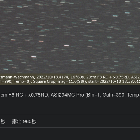
m F8 RC + x0.75RD, ASI294MC Pro (Bin=1, Gain=390, Temp=0
1秒
露出 960秒