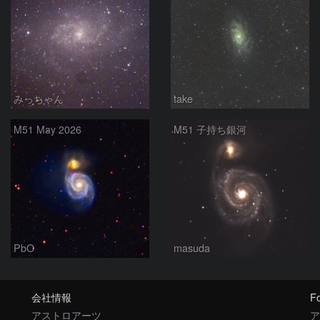
みっちゃん
take
M51 May 2026
M51 子持ち銀河
PbO
masuda
会社情報
Fo
アストロアーツ
ア