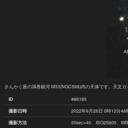
さんかく座の渦巻銀河 M33(NGC598)内の天体です。天
ID
#86185
撮影日時
2022年9月26日 0時12分4
撮影方法
30sec×40、ISO256