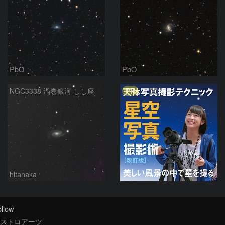
PbO
PbO
PR
NGC3338 渦巻銀河 しし座
hltanaka
llow
ストロアーツ