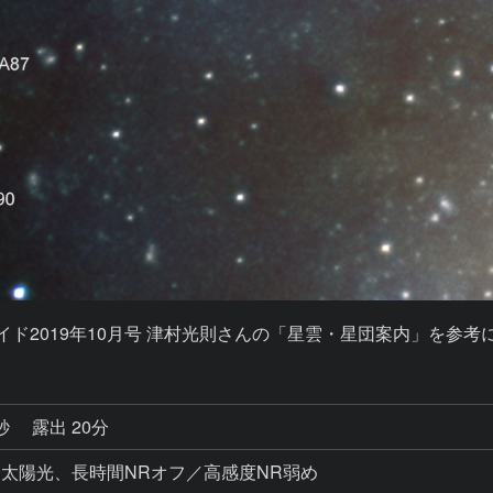
文ガイド2019年10月号 津村光則さんの「星雲・星団案内」を
6秒
露出 20分
00、WB太陽光、長時間NRオフ／高感度NR弱め