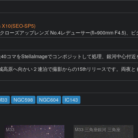
s X10(SEO-SP5)
クローズアップレンズ No.4レデューサー(fl=900mm F4.5
40コマをStellaImageでコンポジットして処理、銀河中心付近
に天城高原へ向かい２連泊で撮影からの15thリリースです。両
M33
NGC598
NGC604
IC143
M33
M33 三角座銀河 三角座