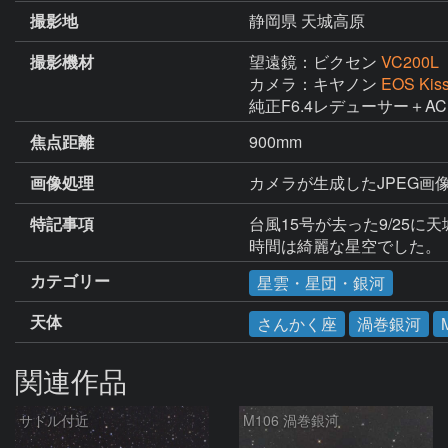
撮影地
静岡県 天城高原
撮影機材
望遠鏡：ビクセン
VC200L
カメラ：キヤノン
EOS Kis
純正F6.4レデューサー＋AC
焦点距離
900mm
画像処理
カメラが生成したJPEG画像
特記事項
台風15号が去った9/25
時間は綺麗な星空でした。
カテゴリー
星雲・星団・銀河
天体
さんかく座
渦巻銀河
関連作品
サドル付近
M106 渦巻銀河