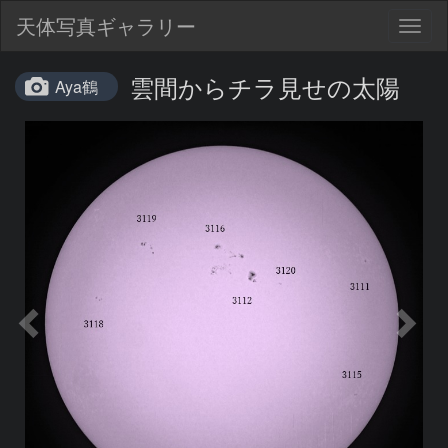
天体写真ギャラリー
Togg
navig
雲間からチラ見せの太陽
Aya鶴