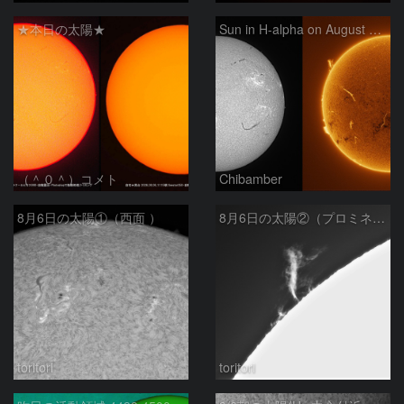
★本日の太陽★
Sun in H-alpha on August 6, 2026
（＾０＾）コメト
Chibamber
8月6日の太陽①（西面 ）
8月6日の太陽②（プロミネン北東縁 ）
toritori
toritori