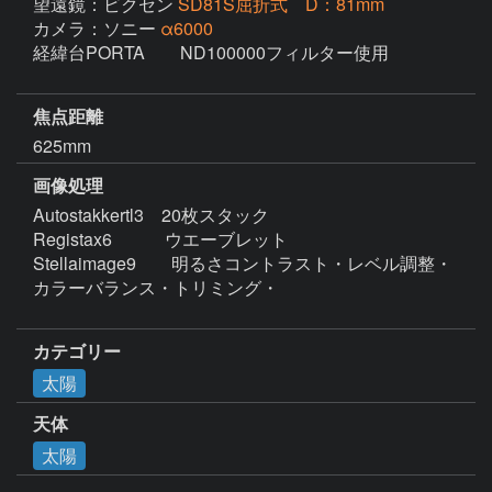
望遠鏡：ビクセン
SD81S屈折式 D：81mm
カメラ：ソニー
α6000
経緯台PORTA　　ND100000フィルター使用

焦点距離
625mm
画像処理
Autostakkertl3　20枚スタック

Registax6　　　ウエーブレット

Stellaimage9　　明るさコントラスト・レベル調整・
カラーバランス・トリミング・

カテゴリー
太陽
天体
太陽