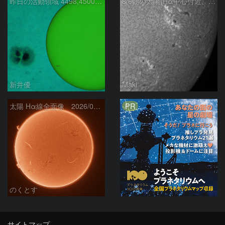
昨日の活動領域 4498,4500：2026/08/05
8/6朝の太陽(Hα中心付近、4498、4502付近)
新井優
Maki
PR
太陽 Hα線全面像 2026/08/06
のくとす
サイトマップ