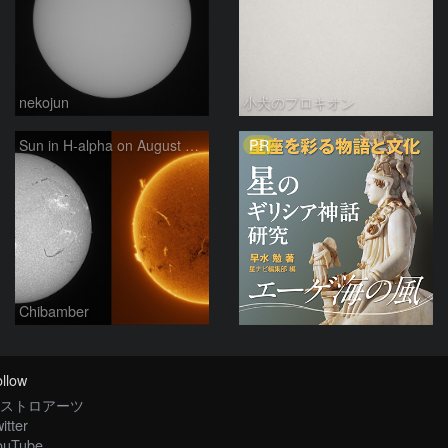
nekojun
小犬のプロキオン
PR
Sun in H-alpha on August 6, 2026
Chibamber
llow
ストロアーツ
itter
ouTube