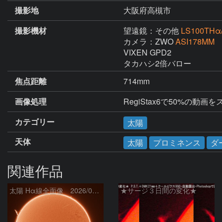
撮影地
大阪府高槻市
撮影機材
望遠鏡：その他
LS100THα
カメラ：ZWO
ASI178MM
VIXEN GPD2

タカハシ2倍バロー
焦点距離
714mm
画像処理
RegiStax6で50%の動
カテゴリー
太陽
天体
太陽
プロミネンス
ダ
関連作品
太陽 Hα線全面像 2026/08/07
★サージ３日間の変化★