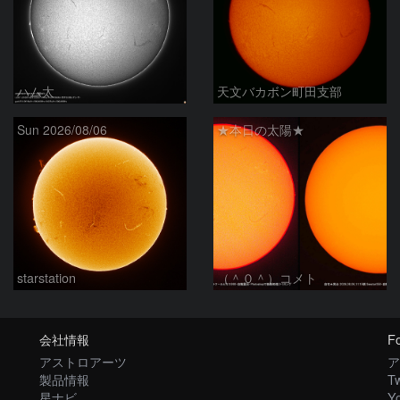
ハム太
天文バカボン町田支部
Sun 2026/08/06
★本日の太陽★
starstation
（＾０＾）コメト
会社情報
Fo
アストロアーツ
ア
製品情報
Tw
星ナビ
Y