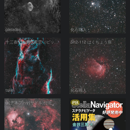
pleiades
化石職人
十三夜での網状星雲（ピッカリングの三角）
Sh2-112 はくちょう座
take
化石職人
PR
α(デネブ)~γ(サドル)付近 NGC7000 北アメリカ星雲 IC5067~5070 ペリカン星雲 はくちょう座