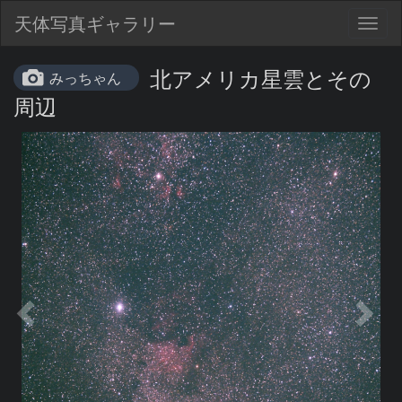
天体写真ギャラリー
Togg
navig
北アメリカ星雲とその
みっちゃん
周辺