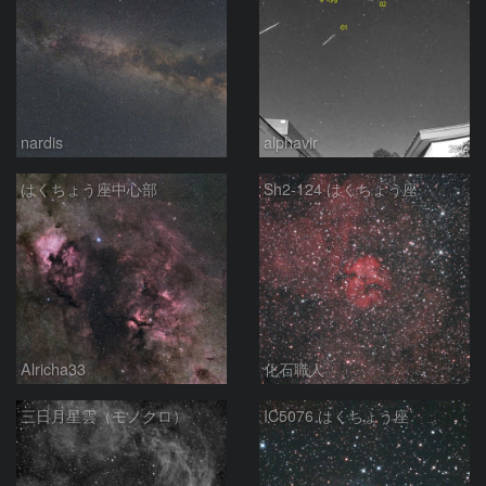
nardis
alphavir
はくちょう座中心部
Sh2-124 はくちょう座
Alricha33
化石職人
三日月星雲（モノクロ）
IC5076 はくちょう座