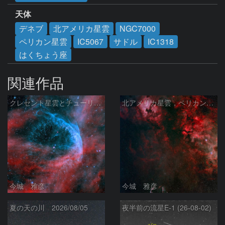
天体
デネブ
北アメリカ星雲
NGC7000
ペリカン星雲
IC5067
サドル
IC1318
はくちょう座
関連作品
クレセント星雲とチューリップ星雲の真ん中あたりにある星雲 NGC6883 ???
北アメリカ星雲，ペリカン星雲，サドル付近，クレセント星雲，網状星雲・・・etc
今城 雅彦
今城 雅彦
夏の天の川 2026/08/05
夜半前の流星E-1 (26-08-02)