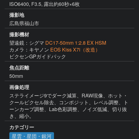
ISO6400, F3.5, 露出約60秒×6枚
撮影地
広島県福山市
撮影機材
望遠鏡：シグマ
DC17-50mm 1:2.8 EX HSM
カメラ：キヤノン
EOS Kiss X7i（改造）
ビクセンGPガイドパック
焦点距離
50mm
画像処理
ステライメージ9でダーク減算、RAW現像、ホット・
クールピクセル除去、コンポジット、レベル調整、ト
ーンカーブ調整、Lab色彩調整、ノイズ低減、切り抜
き、縮小。
カテゴリー
星雲・星団・銀河