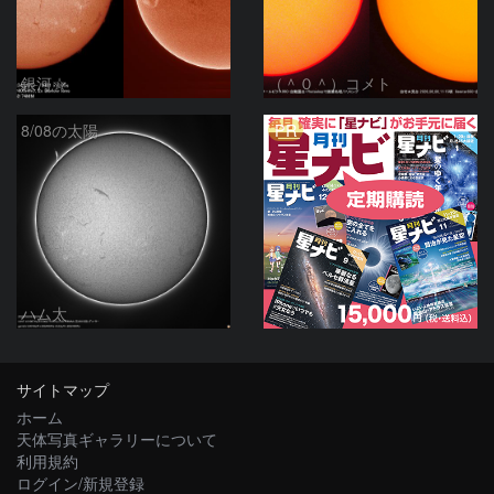
銀河☆
（＾０＾）コメト
PR
8/08の太陽
ハム太
サイトマップ
ホーム
天体写真ギャラリーについて
利用規約
ログイン/新規登録