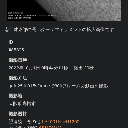
南半球東部の長いダークフィラメントの拡大画像です。
ID
#85895
撮影日時
2022年10月1日 9時44分11秒
露出 20秒
撮影方法
gain25 0.015s/frameで300フレームの動画を撮影
撮影地
大阪府高槻市
撮影機材
望遠鏡：その他
LS100THα/B1200
カメラ：ZWO
ASI178MM