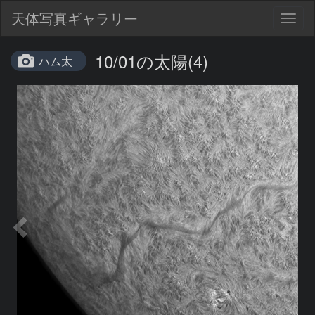
天体写真ギャラリー
Togg
navig
10/01の太陽(4)
ハム太