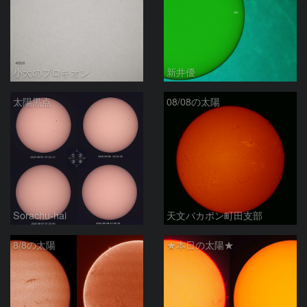
小犬のプロキオン
新井優
太陽黒点
08/08の太陽
Sorachu-hai
天文バカボン町田支部
8/8の太陽
★本日の太陽★