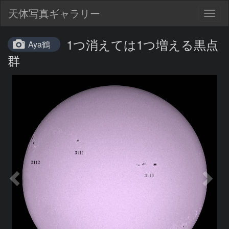
天体写真ギャラリー
Togg
navig
1つ消えては1つ増える黒点
Aya鶴
群