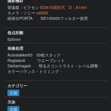
撮影機材
望遠鏡：ビクセン
SD81S屈折式 D：81mm
カメラ：ソニー
α6000
経緯台PORTA　　ND100000フィルター使用

焦点距離
625mm
画像処理
Autostakkertl3　30枚スタック

Registax6　　　ウエーブレット

Stellaimage9　　明るさコントラスト・レベル調整・
カラーバランス・トリミング・

カテゴリー
太陽
天体
太陽