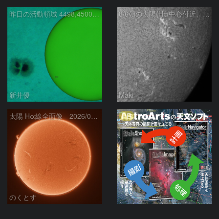
昨日の活動領域 4498,4500：2026/08/05
8/6朝の太陽(Hα中心付近、4498、4502付近)
新井優
Maki
PR
太陽 Hα線全面像 2026/08/06
のくとす