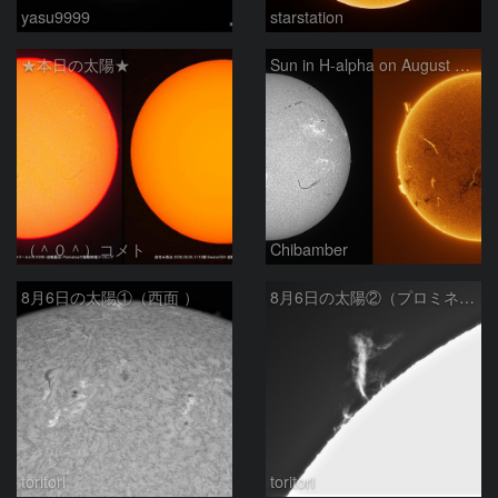
yasu9999
starstation
★本日の太陽★
Sun in H-alpha on August 6, 2026
（＾０＾）コメト
Chibamber
8月6日の太陽①（西面 ）
8月6日の太陽②（プロミネン北東縁 ）
toritori
toritori