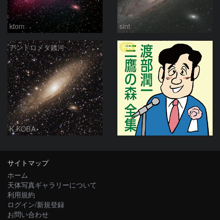
ktom
sint
PR
アンドロメダ銀河
K.KOBA
サイトマップ
ホーム
天体写真ギャラリーについて
利用規約
ログイン/新規登録
お問い合わせ