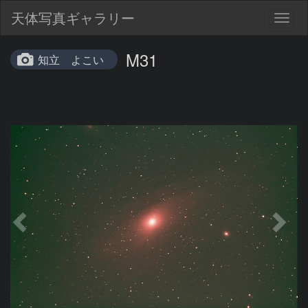
天体写真ギャラリー
Togg
navig
M31
知立 よこい