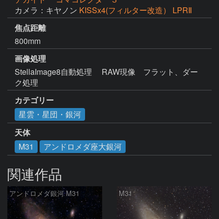
カメラ：キヤノン
KISSx4(フィルター改造） LPRⅡ
焦点距離
800mm
画像処理
StellaImage8自動処理　 RAW現像　フラット、ダー
ク処理  
カテゴリー
星雲・星団・銀河
天体
M31
アンドロメダ座大銀河
関連作品
アンドロメダ銀河 M31
M31