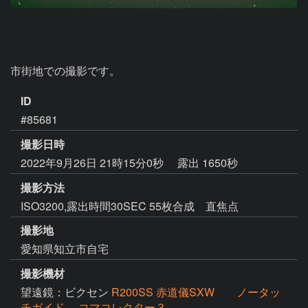
市街地での撮影です。
ID
#85681
撮影日時
2022年9月26日 21時15分0秒
露出 1650秒
撮影方法
ISO3200,露出時間30SEC 55枚合成 直焦点
撮影地
愛知県知立市自宅
撮影機材
望遠鏡：ビクセン
R200SS 赤道儀SXW ノータッ
チガイド コマコレクター３