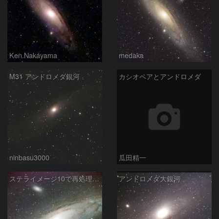
Ken.Nakayama
medaka
M31 アンドロメダ銀河
カシオペアとアンドロメダ
ninbasu3000
瓜田精一
ステライメージ10で再処理したM31
アンドロメダ大銀河