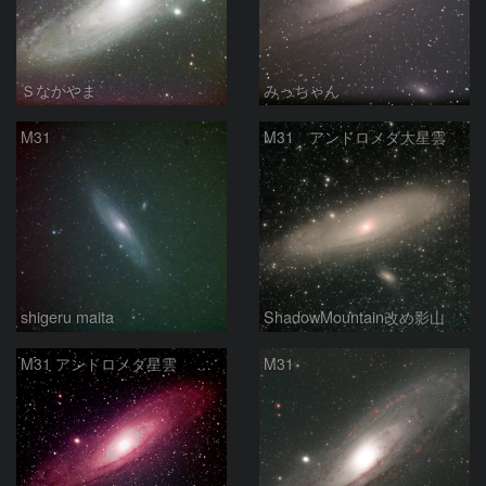
Ｓなかやま
みっちゃん
M31
M31 アンドロメダ大星雲
shigeru maita
ShadowMountain改め影山
M31 アンドロメダ星雲 2026-1-14
M31