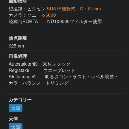
撮影機材
望遠鏡：ビクセン
SD81S屈折式 D：81mm
カメラ：ソニー
α6000
経緯台PORTA　　ND100000フィルター使用

焦点距離
625mm
画像処理
Autostakkertl3　30枚スタック

Registax6　　　ウエーブレット

Stellaimage9　　明るさコントラスト・レベル調整・
カラーバランス・トリミング・

カテゴリー
太陽
天体
太陽