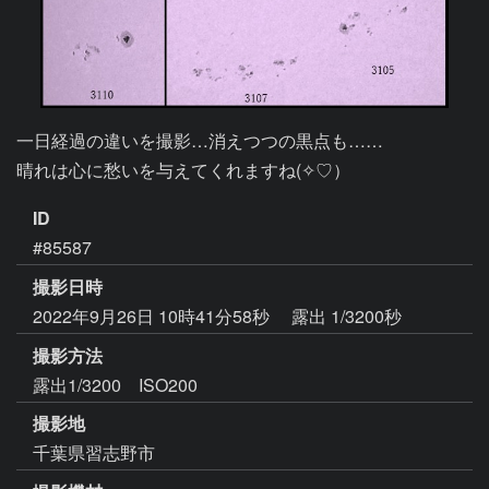
一日経過の違いを撮影…消えつつの黒点も……　

晴れは心に愁いを与えてくれますね(✧♡）　
ID
#85587
撮影日時
2022年9月26日 10時41分58秒
露出 1/3200秒
撮影方法
露出1/3200 ISO200
撮影地
千葉県習志野市