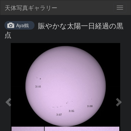
天体写真ギャラリー
Togg
navig
賑やかな太陽一日経過の黒
Aya鶴
点