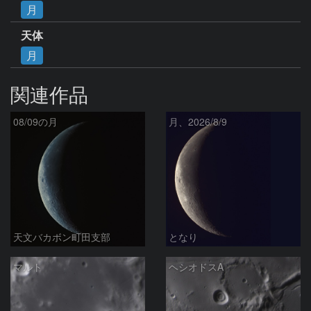
月
天体
月
関連作品
08/09の月
月、2026/8/9
天文バカボン町田支部
となり
マルト
ヘシオドスA