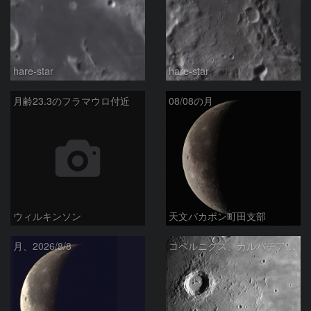
hare-star
hare-star
月齢23.3のフラマウロ付近
08/08の月
ウィルキンソン
天文バカボン町田支部
月、2026/8/8
コペルニクス、カルパチア山脈付近