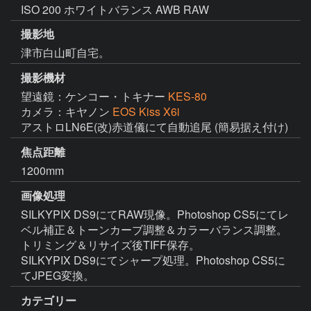
ISO 200 ホワイトバランス AWB RAW
撮影地
津市白山町自宅。
撮影機材
望遠鏡：ケンコー・トキナー
KES-80
カメラ：キヤノン
EOS Kiss X6i
アストロLN6E(改)赤道儀にて自動追尾 (簡易据え付け)
焦点距離
1200mm
画像処理
SILKYPIX DS9にてRAW現像。Photoshop CS5にてレ
ベル補正＆トーンカーブ調整＆カラーバランス調整。
トリミング＆リサイズ後TIFF保存。

SILKYPIX DS9にてシャープ処理。Photoshop CS5に
てJPEG変換。
カテゴリー