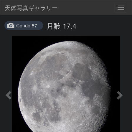
天体写真ギャラリー
Togg
navig
月齢 17.4
Condor57