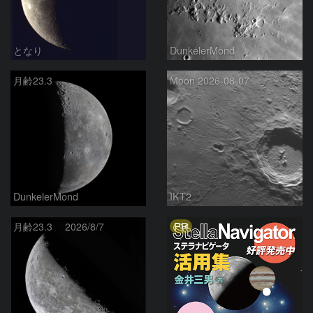
となり
DunkelerMond
月齢23.3
Moon 2026-08-07
DunkelerMond
IKT2
PR
月齢23.3 2026/8/7