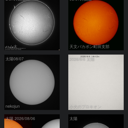
ハム太
天文バカボン町田支部
太陽08/07
2026/8/6 太陽
nekojun
小犬のプロキオン
太陽 2026/08/06
太陽