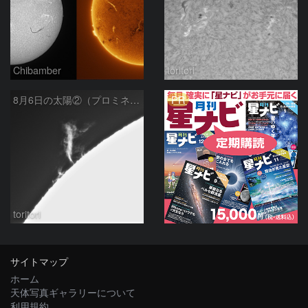
Chibamber
toritori
PR
8月6日の太陽②（プロミネン北東縁 ）
toritori
サイトマップ
ホーム
天体写真ギャラリーについて
利用規約