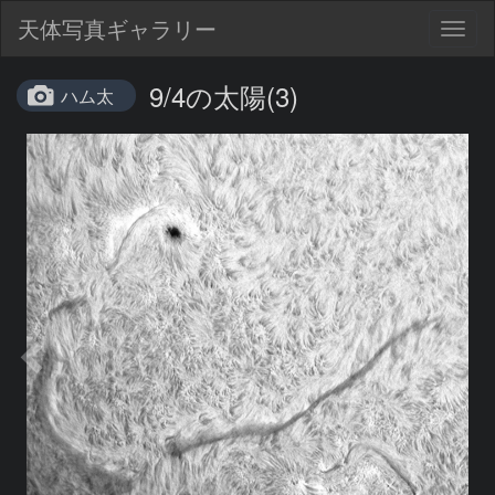
天体写真ギャラリー
Togg
navig
9/4の太陽(3)
ハム太