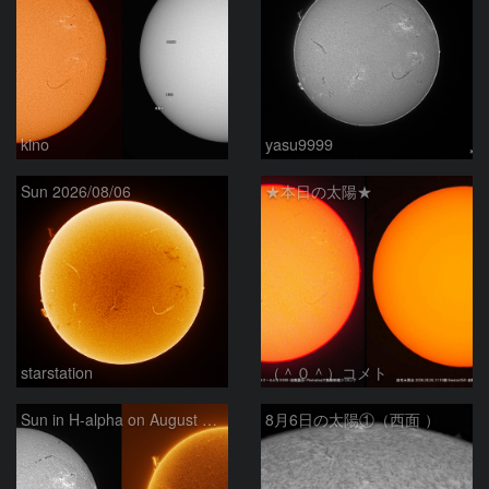
kino
yasu9999
Sun 2026/08/06
★本日の太陽★
starstation
（＾０＾）コメト
Sun in H-alpha on August 6, 2026
8月6日の太陽①（西面 ）