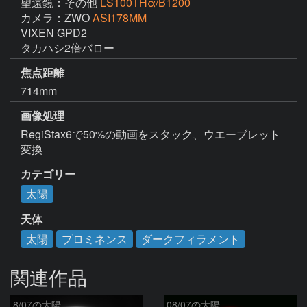
望遠鏡：その他
LS100THα/B1200
カメラ：ZWO
ASI178MM
VIXEN GPD2

タカハシ2倍バロー
焦点距離
714mm
画像処理
RegiStax6で50%の動画をスタック、ウエーブレット
変換
カテゴリー
太陽
天体
太陽
プロミネンス
ダークフィラメント
関連作品
8/07の太陽
08/07の太陽