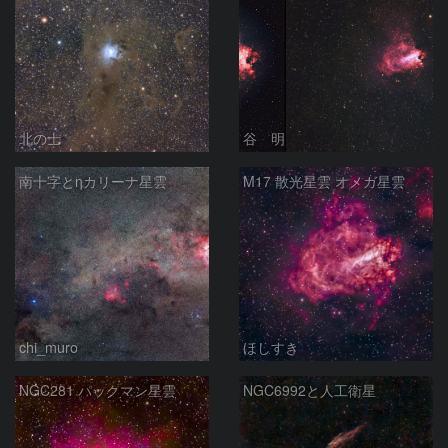
北の士
谷 明
南十字とηカリーナ星雲
M17 散光星雲 オメガ星雲
chi_muro
ほしすき
NGC281 パックマン星雲
NGC6992と人工衛星