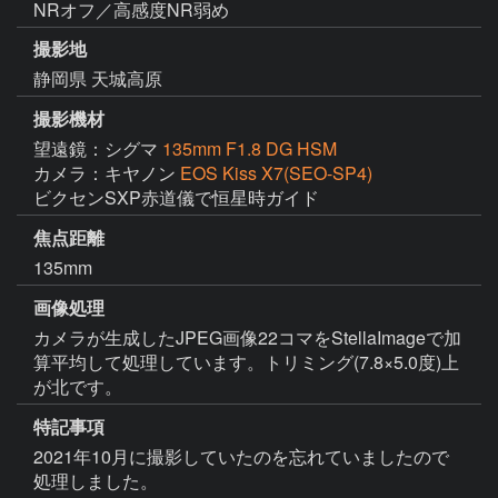
NRオフ／高感度NR弱め
撮影地
静岡県 天城高原
撮影機材
望遠鏡：シグマ
135mm F1.8 DG HSM
カメラ：キヤノン
EOS Kiss X7(SEO-SP4)
ビクセンSXP赤道儀で恒星時ガイド
焦点距離
135mm
画像処理
カメラが生成したJPEG画像22コマをStellaImageで加
算平均して処理しています。トリミング(7.8×5.0度)上
が北です。
特記事項
2021年10月に撮影していたのを忘れていましたので
処理しました。