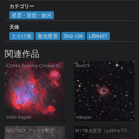
カテゴリー
星雲・星団・銀河
天体
とかげ座
散光星雲
Sh2-126
LBN437
関連作品
IC2944 Running Chicken Nebula
Abell79
Ichiro Itagaki
mikoyan
NGC7023_アイリス星雲
M17散光星雲（μ250＆TOA130）