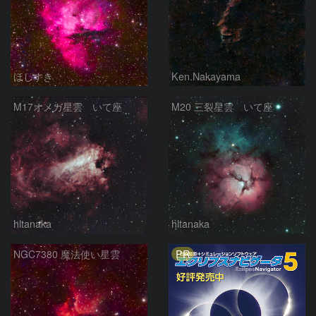
ほしすき
Ken.Nakayama
M17オメガ星雲 いて座
M20 三裂星雲 いて座
hltanaka
hltanaka
PR
NGC7380 魔法使い星雲