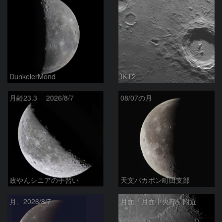
DunkelerMond
IKT2
月齢23.3 2026/8/7
08/07の月
政やんシニアの手習い
天文バカボン町田支部
月、2026/8/7
月面「月面中央部」附近