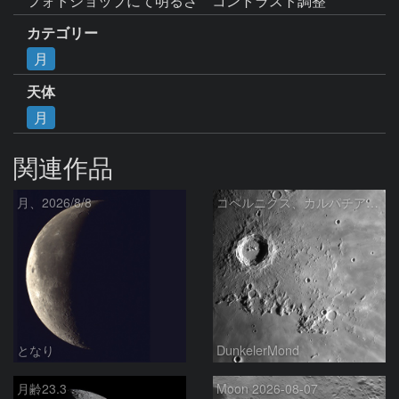
カテゴリー
月
天体
月
関連作品
月、2026/8/8
コペルニクス、カルパチア山脈付近
となり
DunkelerMond
月齢23.3
Moon 2026-08-07