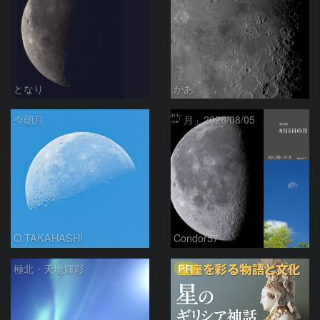
となり
かあ
今朝月
「月」2026/08/05
O.TAKAHASHI
Condor57
PR
極北・天地輝彩