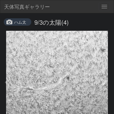
天体写真ギャラリー
Togg
navig
9/3の太陽(4)
ハム太