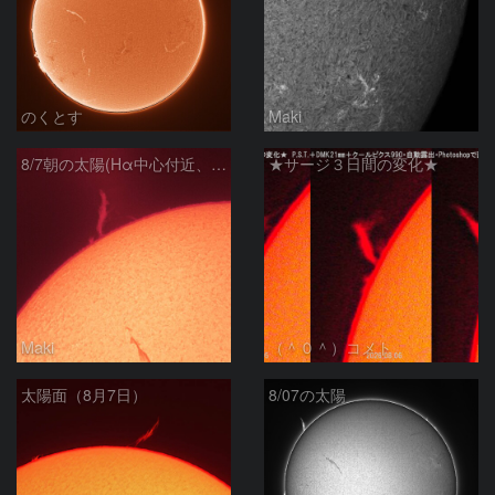
のくとす
Maki
8/7朝の太陽(Hα中心付近、プロミネンス)
★サージ３日間の変化★
Maki
（＾０＾）コメト
太陽面（8月7日）
8/07の太陽