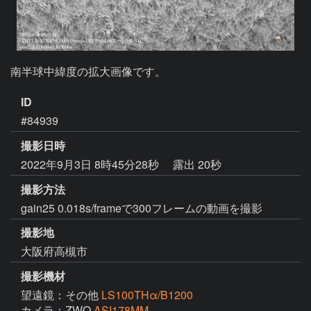
南半球中緯度の拡大画像です。
ID
#84939
撮影日時
2022年9月3日 8時45分28秒
露出 20秒
撮影方法
gain25 0.018s/frameで300フレームの動画を撮影
撮影地
大阪府高槻市
撮影機材
望遠鏡：その他
LS100THα/B1200
カメラ：ZWO
ASI178MM