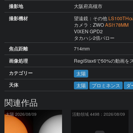
撮影地
大阪府高槻市
撮影機材
望遠鏡：その他
LS100THα
カメラ：ZWO
ASI178MM
VIXEN GPD2

タカハシ2倍バロー
焦点距離
714mm
画像処理
RegiStax6で50%の動
カテゴリー
太陽
天体
太陽
プロミネンス
ダ
関連作品
太陽 2026/08/09
活動領域 4498：2026/08/09