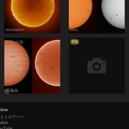
starstation
kino
PR
8/8の太陽
銀河☆
llow
ストロアーツ
itter
ouTube