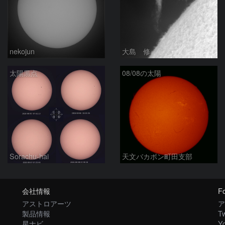
nekojun
大島 修
太陽黒点
08/08の太陽
Sorachu-hai
天文バカボン町田支部
会社情報
Fo
アストロアーツ
ア
製品情報
Tw
星ナビ
Y