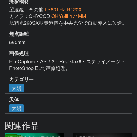
撮影機材
望遠鏡：その他
LS80THa B1200
カメラ：QHYCCD
QHY5Ⅲ-174MM
旭精光260SX型赤道儀を中央光学で自動導入に改造。
焦点距離
560mm
画像処理
FireCapture・AS！3・Registax6・ステライメージ・
PhotoShop ELで画像処理。
カテゴリー
太陽
天体
太陽
関連作品