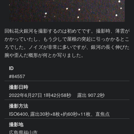
回転花火銀河を撮影するのは初めてです。撮影時、薄雲が
かかっていたし、もう少しで屋根の突起に引っかかるとこ
ろでした。ノイズが非常に多いですが、銀河の長く伸びた
腕や歪んだ概形が何とか写りました。
ID
#84557
撮影日時
2022年6月27日 1時42分58秒
露出 907.2秒
撮影方法
ISO6400, 露出30秒×8枚+約60秒×11枚、直焦点
撮影地
広島県福山市