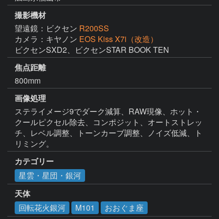
撮影機材
望遠鏡：ビクセン
R200SS
カメラ：キヤノン
EOS Kiss X7i（改造）
ビクセンSXD2、ビクセンSTAR BOOK TEN
焦点距離
800mm
画像処理
ステライメージ9でダーク減算、RAW現像、ホット・
クールピクセル除去、コンポジット、オートストレッ
チ、レベル調整、トーンカーブ調整、ノイズ低減、ト
リミング。
カテゴリー
星雲・星団・銀河
天体
回転花火銀河
M101
おおぐま座