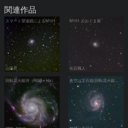
関連作品
スマート望遠鏡によるM101
M101 おおぐま座
山田昇
化石職人
回転花火銀河（RGB＋Ha）
夜空は宝石箱(回転花火銀河 M101) Seestar50
oton_inoue
サザンクロス