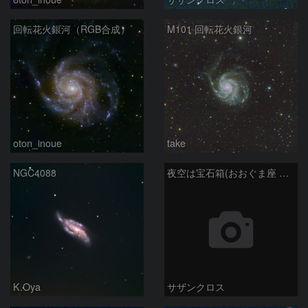
回転花火銀河（RGB合成）
M101 回転花火銀河
oton_inoue
take
NGC4088
夜空は宝石箱(おおぐま座 NGC3198) Seestar50
K.Oya
サザンクロス