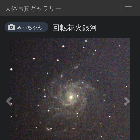
天体写真ギャラリー
Togg
navig
回転花火銀河
みっちゃん