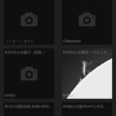
（＾０＾）コメト
Chibamber
8月6日の太陽①（西面 ）
8月6日の太陽②（プロミネン北東縁 ）
toritori
toritori
昨日の活動領域 4498,4500：2026/08/05
8/6朝の太陽(Hα中心付近、4498、4502付近)