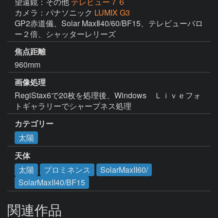
望遠鏡：その他
テレビュー７６
カメラ：パナソニック
LUMIX G3
GP2赤道儀、Solar MaxⅡ40/60/BF15、テレビューバロ
ー２倍、シャッターレリーズ
焦点距離
960mm
画像処理
RegiStax6で20枚を処理後、Windows　Ｌｉｖｅフォ
トギャラリーでシャープネス処理
カテゴリー
太陽
天体
太陽
プロミネンス
SolarMaxII60/
SolarMaxII40/BF15
関連作品