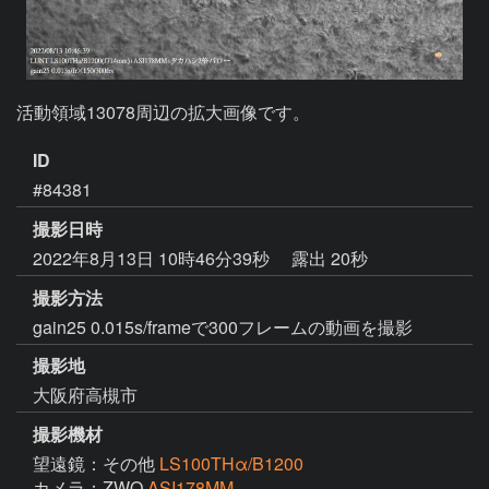
活動領域13078周辺の拡大画像です。
ID
#84381
撮影日時
2022年8月13日 10時46分39秒
露出 20秒
撮影方法
gain25 0.015s/frameで300フレームの動画を撮影
撮影地
大阪府高槻市
撮影機材
望遠鏡：その他
LS100THα/B1200
カメラ：ZWO
ASI178MM