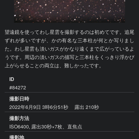
望遠鏡を使ってわし星雲を撮影するのは初めてです。追尾
ずれが多いですが、かの有名な三本柱が何とか写りまし
た。わし星雲も淡いガスがかなり遠くまで広がっているよ
うです。周辺の淡いガスの描写と三本柱をくっきり浮かび
上がらせることの両立は、難しかったです。
ID
#84272
撮影日時
2022年6月9日 3時6分51秒
露出 210秒
撮影方法
ISO6400, 露出30秒×7枚、直焦点
撮影地