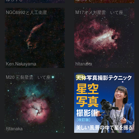
NGC6992と人工衛星
M17オメガ星雲 いて座
Ken.Nakayama
hltanaka
PR
M20 三裂星雲 いて座
hltanaka