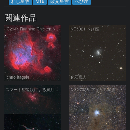
わし星雲
M16
散光星雲
へび座
関連作品
IC2944 Running Chicken Nebula
NC5921 へび座
Ichiro Itagaki
化石職人
スマート望遠鏡による満月下の星雲（M16,NGC6960）
NGC7023_アイリス星雲