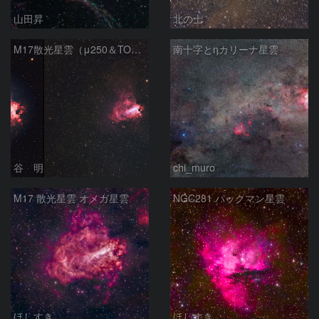
山田昇
北の士
M17散光星雲（μ250＆TOA130）
南十字とηカリーナ星雲
谷 明
chi_muro
M17 散光星雲 オメガ星雲
NGC281 パックマン星雲
ほしすき
ほしすき