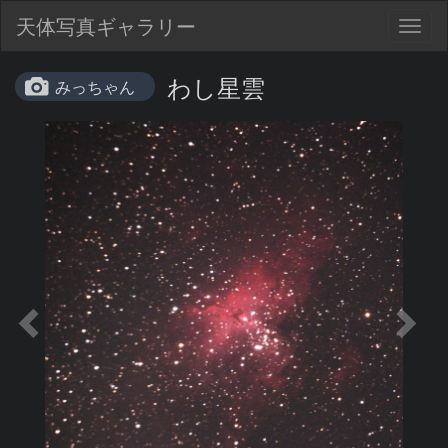
天体写真ギャラリー
Togg
navig
わし星雲
みっちゃん