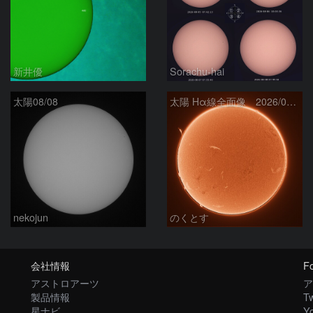
新井優
Sorachu-hai
太陽08/08
太陽 Hα線全面像 2026/08/08
nekojun
のくとす
会社情報
Fo
アストロアーツ
ア
製品情報
Tw
星ナビ
Y