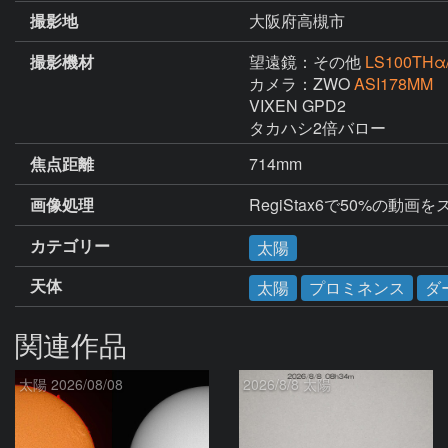
撮影地
大阪府高槻市
撮影機材
望遠鏡：その他
LS100THα
カメラ：ZWO
ASI178MM
VIXEN GPD2

タカハシ2倍バロー
焦点距離
714mm
画像処理
カテゴリー
太陽
天体
太陽
プロミネンス
ダ
関連作品
太陽 2026/08/08
2026/8/8 太陽