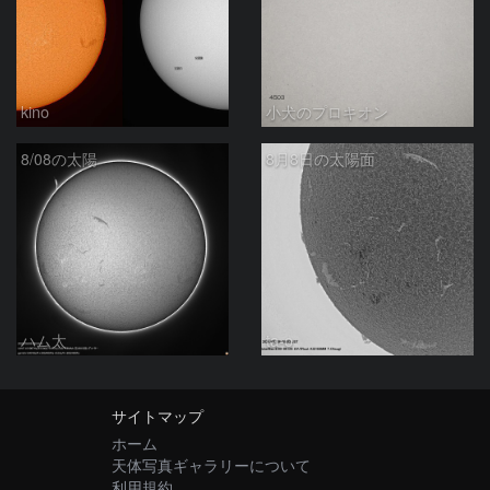
kino
小犬のプロキオン
8/08の太陽
8月8日の太陽面
ハム太
ta-o
サイトマップ
ホーム
天体写真ギャラリーについて
利用規約