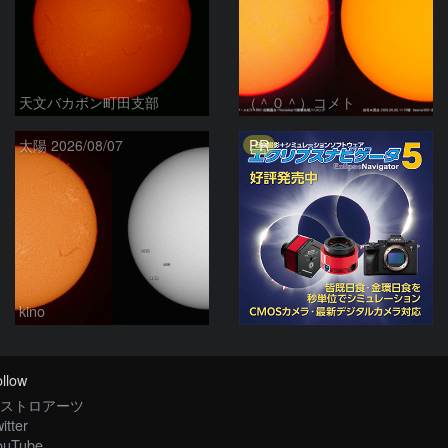
天文バカボン町田支部
（＾０＾）コメト
PR
太陽 2026/08/07
kino
llow
ストロアーツ
itter
ouTube