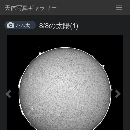
天体写真ギャラリー
Togg
navig
8/8の太陽(1)
ハム太