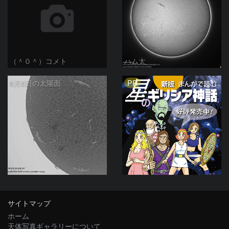
（＾０＾）コメト
ハム太
PR
8月8日の太陽面
ta-o
サイトマップ
ホーム
天体写真ギャラリーについて