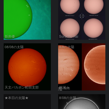
新井優
Sorachu-hai
08/08の太陽
8/8の太陽
天文バカボン町田支部
銀河☆
★本日の太陽★
8/08の太陽