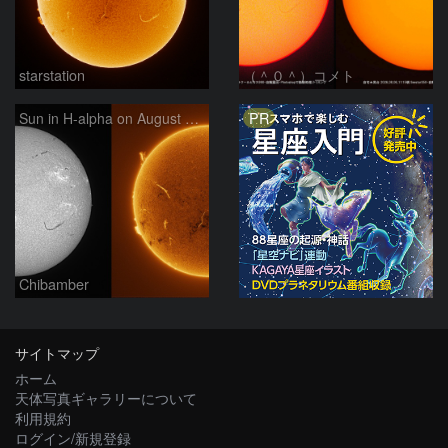
starstation
（＾０＾）コメト
PR
Sun in H-alpha on August 6, 2026
Chibamber
サイトマップ
ホーム
天体写真ギャラリーについて
利用規約
ログイン/新規登録