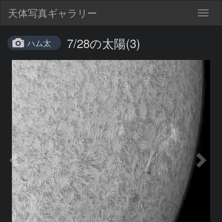
天体写真ギャラリー
Togg
navig
7/28の太陽(3)
ハム太