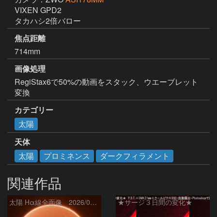
VIXEN GPD2

タカハシ2倍バロー
焦点距離
714mm
画像処理
RegiStax6で50%の動画をスタック、ウエーブレット
カテゴリー
太陽
天体
太陽
プロミネンス
ダークフィラメント
関連作品
太陽 Hα線全面像 2026/08/07
★サージ３日間の変化★