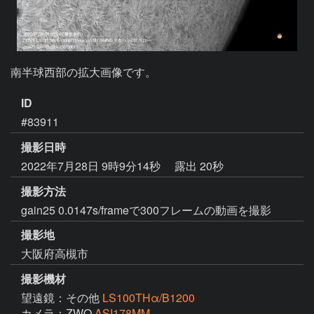
南半球西部の拡大画像です。
ID
#83911
撮影日時
2022年7月28日 9時9分14秒
露出 20秒
撮影方法
gain25 0.0147s/frameで300フレームの動画を撮影
撮影地
大阪府高槻市
撮影機材
望遠鏡：その他
LS100THα/B1200
カメラ：ZWO
ASI178MM