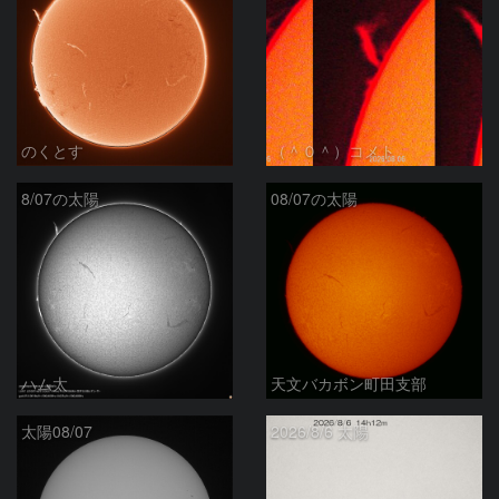
のくとす
（＾０＾）コメト
8/07の太陽
08/07の太陽
ハム太
天文バカボン町田支部
太陽08/07
2026/8/6 太陽