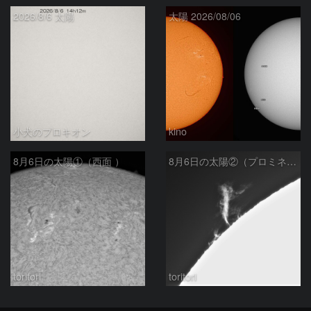
2026/8/6 太陽
太陽 2026/08/06
小犬のプロキオン
kino
8月6日の太陽①（西面 ）
8月6日の太陽②（プロミネン北東縁 ）
toritori
toritori