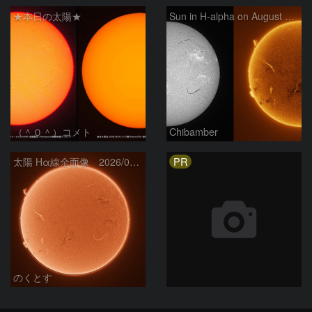
★本日の太陽★
Sun in H-alpha on August 6, 2026
（＾０＾）コメト
Chibamber
PR
太陽 Hα線全面像 2026/08/06
のくとす