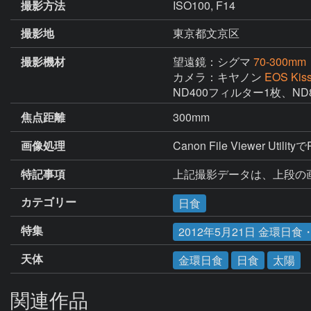
撮影方法
ISO100, F14
撮影地
東京都文京区
撮影機材
望遠鏡：シグマ
70-300mm
カメラ：キヤノン
EOS Kiss 
ND400フィルター1枚、N
焦点距離
300mm
画像処理
Canon File Viewer U
特記事項
上記撮影データは、上段の画像の
カテゴリー
日食
特集
2012年5月21日 金環日
天体
金環日食
日食
太陽
関連作品