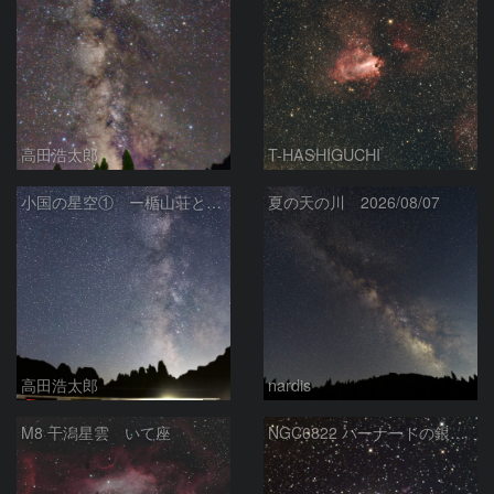
高田浩太郎
T-HASHIGUCHI
小国の星空① ー楯山荘と天の川ー
夏の天の川 2026/08/07
高田浩太郎
nardis
M8 干潟星雲 いて座
NGC6822 バーナードの銀河 いて座