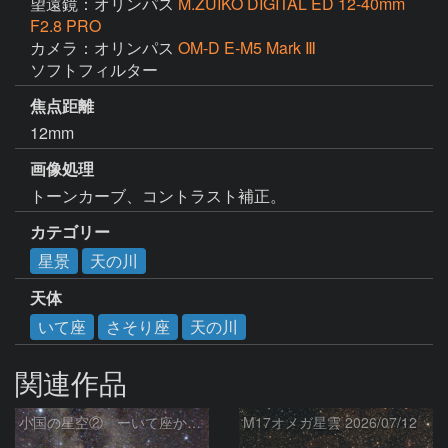
望遠鏡：オリンパス
M.ZUIKO DIGITAL ED 12-40mm
F2.8 PRO
カメラ：オリンパス
OM-D E-M5 Mark Ⅲ
ソフトフィルター
焦点距離
12mm
画像処理
トーンカーブ、コントラスト補正。
カテゴリー
星景
天の川
天体
いて座
さそり座
天の川
関連作品
小国の星空② ーいて座からわし座にかけての銀河ー
M17オメガ星雲 2026/07/12