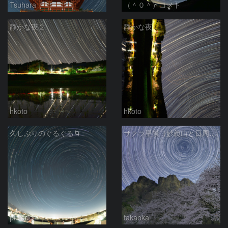
Tsuhara
（＾０＾）コメト
静かな夜２
静かな夜
hkoto
hkoto
久しぶりのぐるぐる🌀
サクラ星景（妙義山と日周運動）
pleiades
takaoka