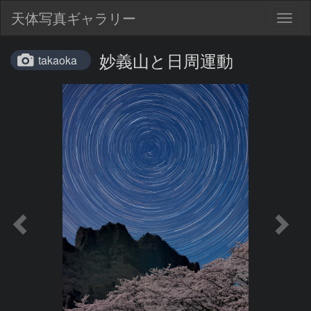
天体写真ギャラリー
Togg
navig
妙義山と日周運動
takaoka