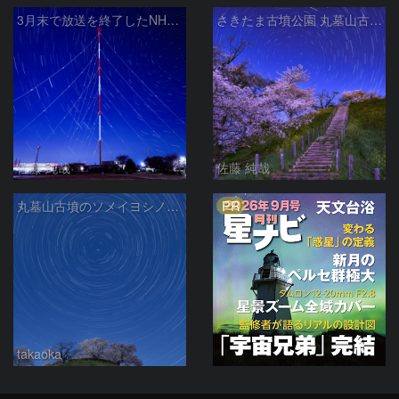
3月末で放送を終了したNHKラジオ第2放送の送信アンテナと星空
さきたま古墳公園 丸墓山古墳の夜桜と北天の日周運動 埼玉県行田市
佐藤 純哉
佐藤 純哉
PR
丸墓山古墳のソメイヨシノと日周運動
takaoka