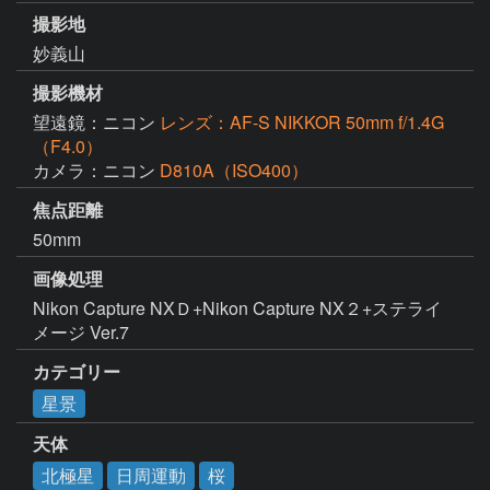
撮影地
妙義山
撮影機材
望遠鏡：ニコン
レンズ：AF-S NIKKOR 50mm f/1.4G
（F4.0）
カメラ：ニコン
D810A（ISO400）
焦点距離
50mm
画像処理
Nikon Capture NXＤ+Nikon Capture NX２+ステライ
メージ Ver.7
カテゴリー
星景
天体
北極星
日周運動
桜