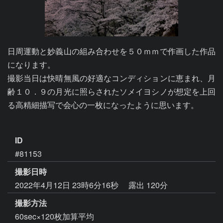
日周運動と妙義山の組み合わせを５０ｍｍで作画した作品
になります。

撮影当日は快晴無風の好適なコンディションに恵まれ、月
齢１０．９の月光に照らされたソメイヨシノが想定を上回
る高精細描写で会心の一枚になったように思います。

ID
#81153
撮影日時
2022年4月12日 23時6分16秒
露出 120分
撮影方法
60sec×120枚加算平均