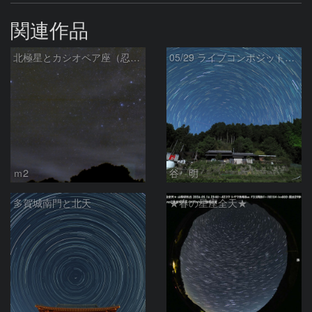
関連作品
北極星とカシオペア座（忍び寄る秋）
05/29 ライブコンポジット試写
ｍ2
谷 明
多賀城南門と北天
★春の星座全天★