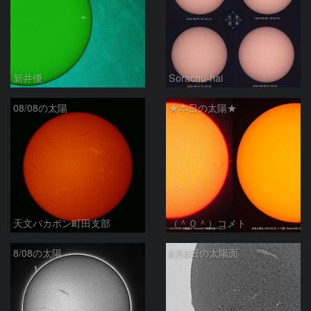
新井優
Sorachu-hai
08/08の太陽
★本日の太陽★
天文バカボン町田支部
（＾０＾）コメト
8/08の太陽
8月8日の太陽面