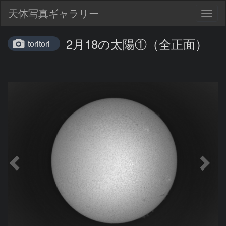
天体写真ギャラリー
Togg
navig
2月18の太陽①（全正面）
toritori