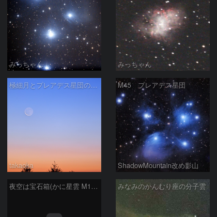
みっちゃん
みっちゃん
極細月とプレアデス星団の接近
M45 プレアデス星団
takaoka
ShadowMountain改め影山
夜空は宝石箱(かに星雲 M1) Seestar50
みなみのかんむり座の分子雲