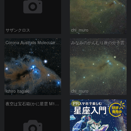
サザンクロス
chi_muro
Corona Australis Molecular Cloud
みなみのかんむり座の分子雲
Ichiro Itagaki
chi_muro
PR
夜空は宝石箱(かに星雲 M1) Seestar50