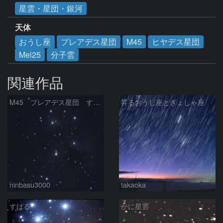
星雲・星団・銀河
天体
おうし座
プレアデス星団
M45
ヒヤデス星団
Mel25
分子雲
関連作品
M45 プレアデス星団 すばる
昇るおうし座とぎょしゃ座
ninbasu3000
takaoka
すばる
かに星雲