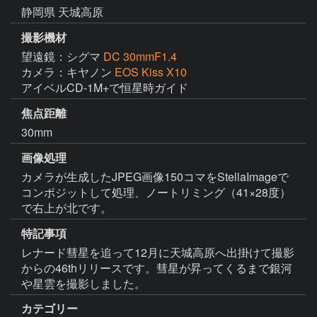
静岡県 天城高原
撮影機材
望遠鏡：シグマ
DC 30mmF1.4
カメラ：キヤノン
EOS Kiss X10
アイベルCD-1M+で恒星時ガイド
焦点距離
30mm
画像処理
カメラが生成したJPEG画像150コマをStellaImageで
コンポジットして処理、ノートリミング（41×28度）
で右上が北です。
特記事項
レナード彗星を追って12月に天城高原へ出掛けて撮影
からの46thリリースです。彗星が昇ってくるまで銀河
や星雲を撮影しました。
カテゴリー