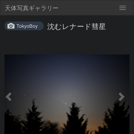
天体写真ギャラリー
Togg
navig
沈むレナード彗星
TokyoBoy