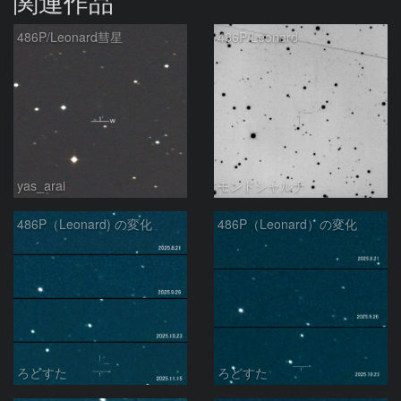
関連作品
486P/Leonard彗星
486P/Leonard
yas_arai
モンドシャルナ
486P（Leonard) の変化
486P（Leonard）の変化
ろどすた
ろどすた