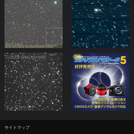
kem.kem
ろどすた
PR
C/2022 U1 (Leonard)
モンドシャルナ
サイトマップ