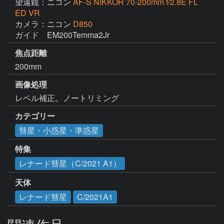
望遠鏡：ニコン
AF-S NIKKOR 70-200mm f/2.8E FL
ED VR
カメラ：ニコン
D850
ガイド　EM200Temma2Jr
焦点距離
200mm
画像処理
レベル補正。ノートリミング
カテゴリー
彗星・小惑星・準惑星
特集
レナード彗星（C/2021 A1）
天体
レナード彗星
C/2021A1