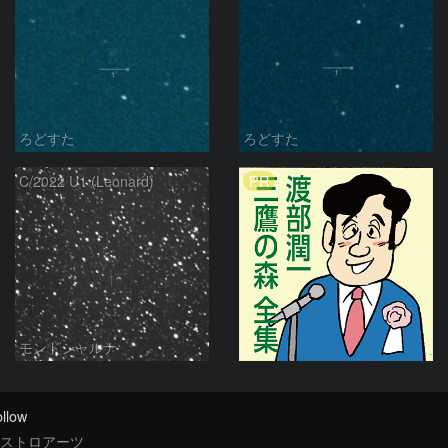
ろどすた
ろどすた
PR
C/2022 U1 (Leonard)
モンドシャルナ
llow
ストロアーツ