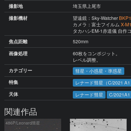
撮影地
埼玉県上尾市
撮影機材
望遠鏡：Sky-Watcher
BKP1
カメラ：富士フイルム
X-M
タカハシEM-1赤道儀 自作
焦点距離
520mm
画像処理
60枚をコンポジット。

レベル調整。
カテゴリー
彗星・小惑星・準惑星
特集
レナード彗星（C/2021 A
天体
レナード彗星
C/2021A1
関連作品
486P/Leonard彗星
486P/Leonard