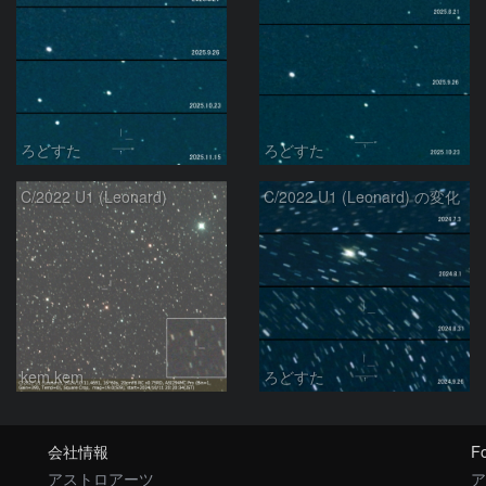
ろどすた
ろどすた
C/2022 U1 (Leonard)
C/2022 U1 (Leonard) の変化
kem.kem
ろどすた
会社情報
Fo
アストロアーツ
ア