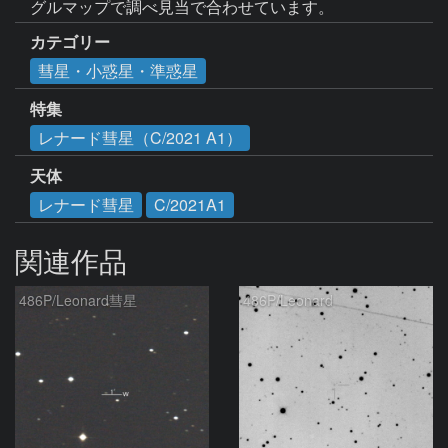
グルマップで調べ見当で合わせています。
カテゴリー
彗星・小惑星・準惑星
特集
レナード彗星（C/2021 A1）
天体
レナード彗星
C/2021A1
関連作品
486P/Leonard彗星
486P/Leonard