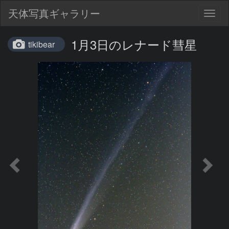
天体写真ギャラリー
Togg
navig
1月3日のレナード彗星
tikibear