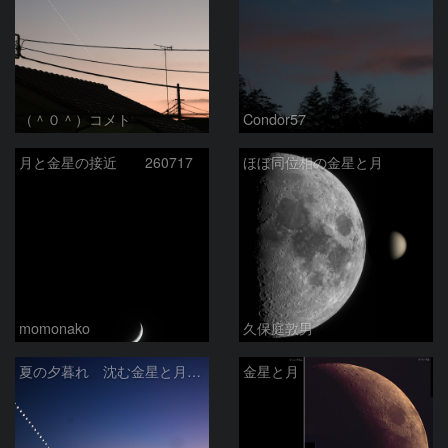
（＾０＾）コメト
Condor57
月と金星の接近 260717
ほぼ同位相の金星と月
momonako
久保庭敦男
夏の夕暮れ 沈む金星と月 2026/7/20
金星と月