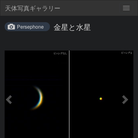
天体写真ギャラリー
Togg
navig
金星と水星
Persephone