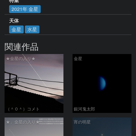
特集
2021年 金星
天体
金星
水星
関連作品
★金星の入り★
金星
（＾０＾）コメト
銀河鬼太郎
★」金星の入り★
宵の明星