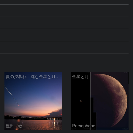
夏の夕暮れ 沈む金星と月 2026/7/20
金星と月
豊田 敏
Persephone