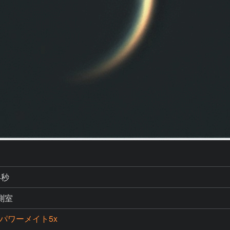
4秒
測室
 パワーメイト5x