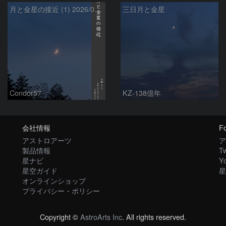
月と金星の接近 (1) 2026/07/17
三日月と金星
Condor57
KZ-138億年
会社情報
Fo
アストロアーツ
ア
製品情報
Tw
星ナビ
Y
星空ガイド
星
オンラインショップ
プライバシー・ポリシー
Copyright ©
AstroArts Inc
. All rights reserved.