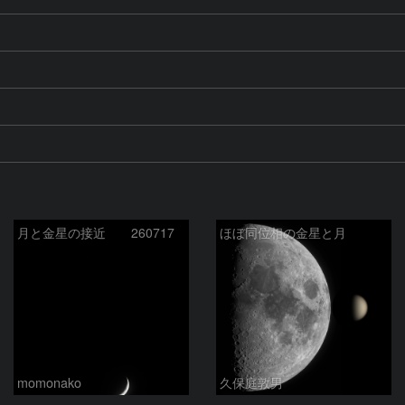
月と金星の接近 260717
ほぼ同位相の金星と月
momonako
久保庭敦男