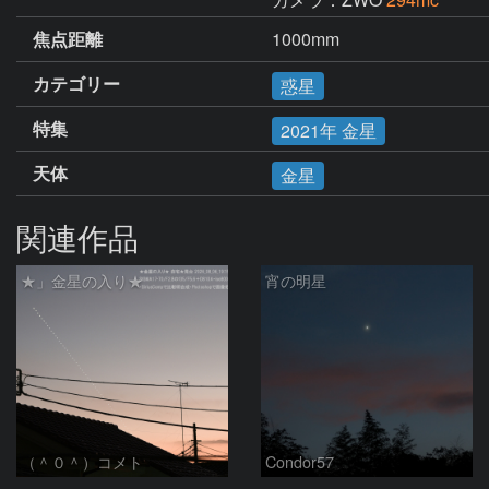
焦点距離
1000mm
カテゴリー
惑星
特集
2021年 金星
天体
金星
関連作品
★」金星の入り★
宵の明星
（＾０＾）コメト
Condor57