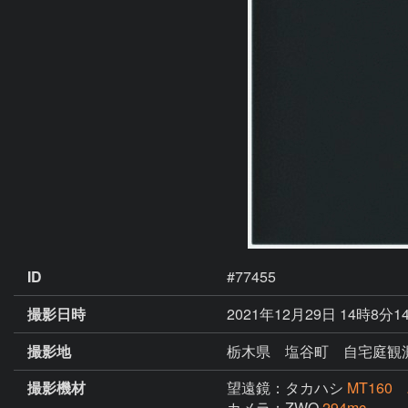
ID
#77455
撮影日時
2021年12月29日 14時8分1
撮影地
栃木県 塩谷町 自宅庭観
撮影機材
望遠鏡：タカハシ
MT160
カメラ：ZWO
294mc