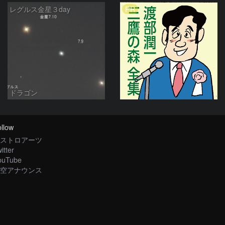
PR
レグルス金星３day
ドラゴン
llow
ストロアーツ
itter
ouTube
空アナウンス