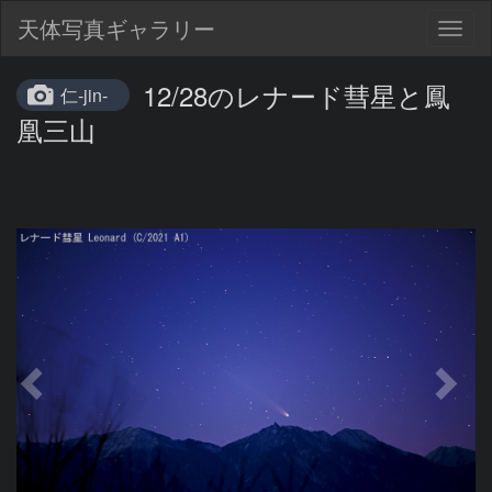
天体写真ギャラリー
Togg
navig
12/28のレナード彗星と鳳
仁-jin-
凰三山