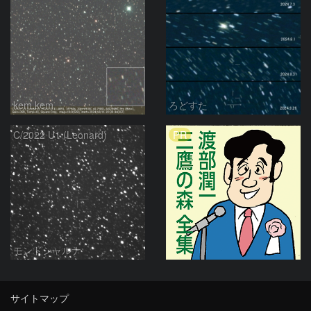
kem.kem
ろどすた
PR
C/2022 U1 (Leonard)
モンドシャルナ
サイトマップ