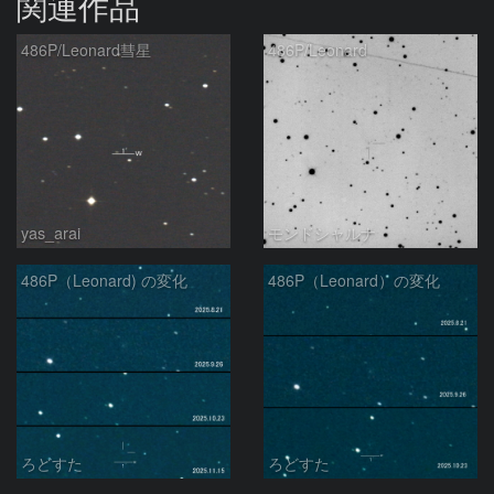
関連作品
486P/Leonard彗星
486P/Leonard
yas_arai
モンドシャルナ
486P（Leonard) の変化
486P（Leonard）の変化
ろどすた
ろどすた