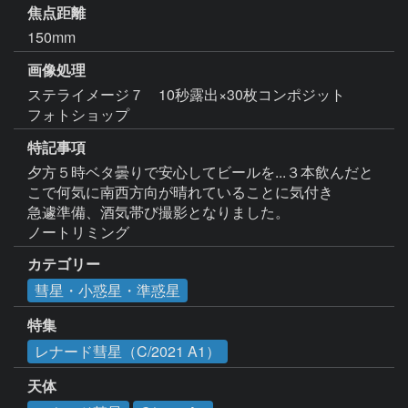
焦点距離
150mm
画像処理
ステライメージ７　10秒露出×30枚コンポジット

特記事項
夕方５時ベタ曇りで安心してビールを...３本飲んだと
こで何気に南西方向が晴れていることに気付き

急遽準備、酒気帯び撮影となりました。

ノートリミング
カテゴリー
彗星・小惑星・準惑星
特集
レナード彗星（C/2021 A1）
天体