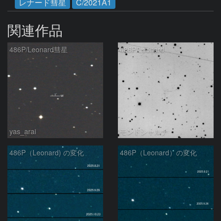
レナード彗星
C/2021A1
関連作品
486P/Leonard彗星
486P/Leonard
yas_arai
モンドシャルナ
486P（Leonard) の変化
486P（Leonard）の変化