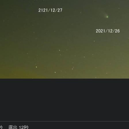
0秒
露出 12秒