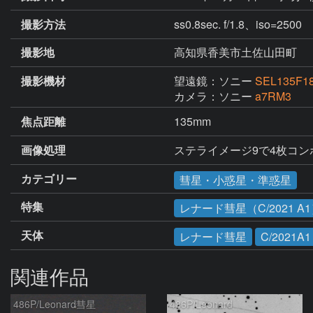
撮影方法
ss0.8sec. f/1.8、iso=2500
撮影地
高知県香美市土佐山田町
撮影機材
望遠鏡：ソニー
SEL135F1
カメラ：ソニー
a7RM3
焦点距離
135mm
画像処理
カテゴリー
彗星・小惑星・準惑星
特集
レナード彗星（C/2021 A
天体
レナード彗星
C/2021A1
関連作品
486P/Leonard彗星
486P/Leonard