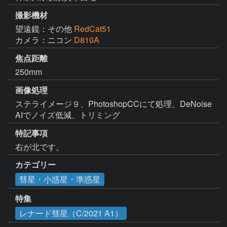
撮影機材
望遠鏡：その他
RedCat51
カメラ：ニコン
D810A
焦点距離
250mm
画像処理
ステライメージ９、PhotoshopCCにて処理、DeNoise 
AIでノイズ低減、トリミング
特記事項
右が北です。
カテゴリー
彗星・小惑星・準惑星
特集
レナード彗星（C/2021 A1）