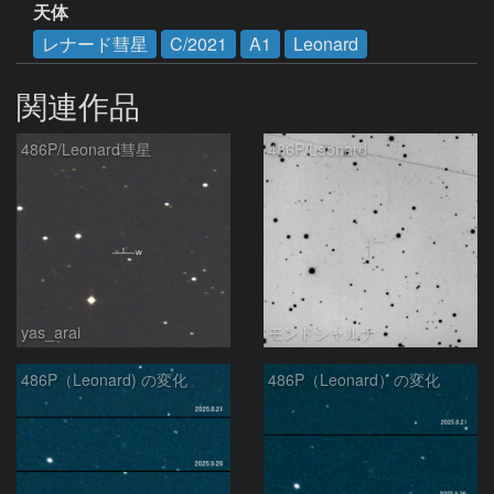
天体
レナード彗星
C/2021
A1
Leonard
関連作品
486P/Leonard彗星
486P/Leonard
yas_arai
モンドシャルナ
486P（Leonard) の変化
486P（Leonard）の変化