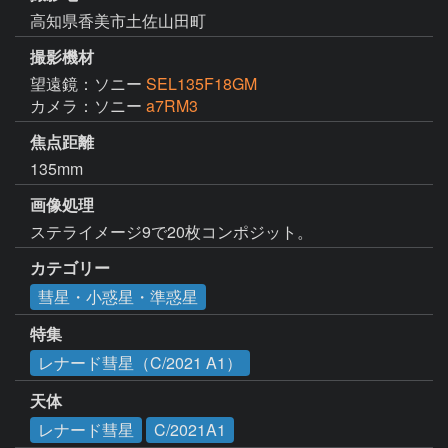
高知県香美市土佐山田町
撮影機材
望遠鏡：ソニー
SEL135F18GM
カメラ：ソニー
a7RM3
焦点距離
135mm
画像処理
カテゴリー
彗星・小惑星・準惑星
特集
レナード彗星（C/2021 A1）
天体
レナード彗星
C/2021A1