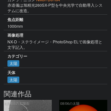
赤道儀は旭精光260SX-P型を中央光学で自動導入シス
テムに改造。
焦点距離
1000mm
画像処理
NX-D・ステライメージ・PhotoShop ELで画像処理と
文字記入。
カテゴリー
太陽
天体
太陽
関連作品
8月6日の太陽面
08/06の太陽