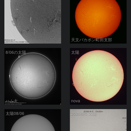
ta-o
天文バカボン町田支部
8/06の太陽
太陽
ハム太
nova
太陽08/06
2026/8/5 太陽