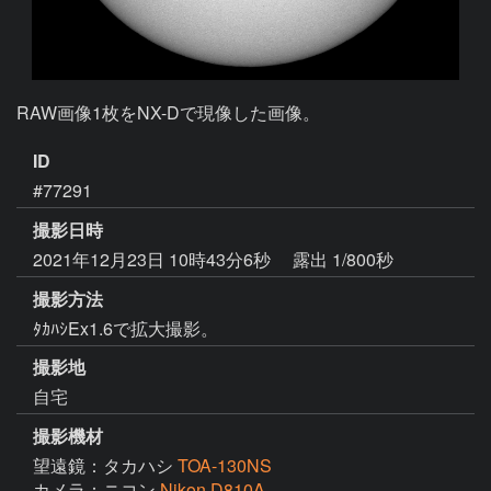
RAW画像1枚をNX-Dで現像した画像。
ID
#77291
撮影日時
2021年12月23日 10時43分6秒
露出 1/800秒
撮影方法
ﾀｶﾊｼEx1.6で拡大撮影。
撮影地
自宅
撮影機材
望遠鏡：タカハシ
TOA-130NS
カメラ：ニコン
Nikon D810A