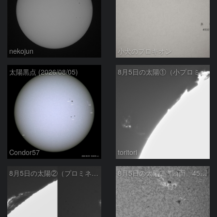
nekojun
小犬のプロキオン
太陽黒点 (2026/08/05)
8月5日の太陽①（小プロミネン噴出 ）
Condor57
toritori
8月5日の太陽②（プロミネンス北東縁 ）
8月5日の太陽➂（西面 4502 C1.7フレア ）