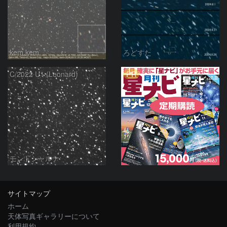
kem.kem
ろどすた
PR
C/2022 U1 (Leonard)
モンドシャルナ
サイトマップ
ホーム
天体写真ギャラリーについて
利用規約