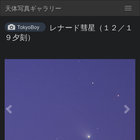
天体写真ギャラリー
Togg
navig
レナード彗星（１２／１
TokyoBoy
９夕刻）