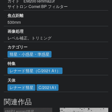
ガイド　EM200Temma2Jr

サイトロン Comet BP フィルター
焦点距離
530mm
画像処理
レベル補正。トリミング
カテゴリー
彗星・小惑星・準惑星
特集
レナード彗星（C/2021 A1）
天体
レナード彗星
C/2021A1
関連作品
486P/Leonard彗星
486P/Leonard