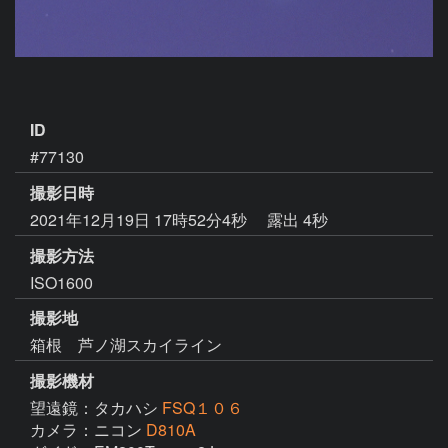
ID
#77130
撮影日時
2021年12月19日 17時52分4秒
露出 4秒
撮影方法
ISO1600
撮影地
箱根 芦ノ湖スカイライン
撮影機材
望遠鏡：タカハシ
FSQ１０６
カメラ：ニコン
D810A