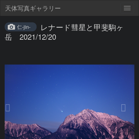
天体写真ギャラリー
Togg
navig
レナード彗星と甲斐駒ヶ
仁-jin-
岳 2021/12/20