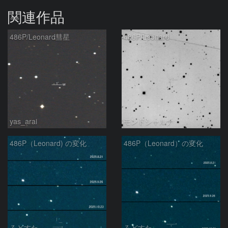
関連作品
486P/Leonard彗星
486P/Leonard
yas_arai
モンドシャルナ
486P（Leonard) の変化
486P（Leonard）の変化
ろどすた
ろどすた