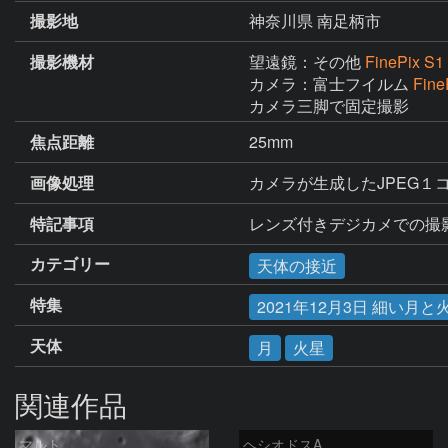
撮影地
神奈川県 南足柄市
撮影機材
望遠鏡：その他
FinePix S1
カメラ：富士フイルム
Fine
カメラ三脚で固定撮影
焦点距離
25mm
画像処理
カメラが生成したJPEG１
特記事項
レンズ付きデジカメでの撮影
カテゴリー
天体の接近
特集
2021年12月3日 細い月
天体
月
火星
関連作品
マルト
ヘシオドスA