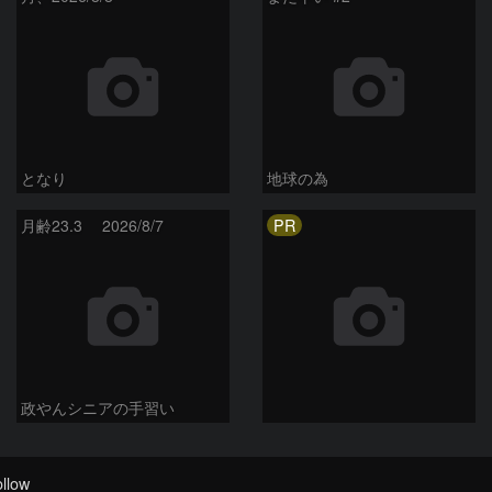
となり
地球の為
PR
月齢23.3 2026/8/7
政やんシニアの手習い
llow