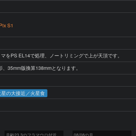
Pix S1
コマをPS EL14で処理、ノートリミングで上が天頂です。
、35mm版換算138mmとなります。
と火星の大接近／火星食
月齢23.3のフラマウロ付近
08/08の月