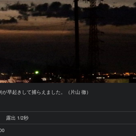
O)が早起きして捕らえました。（片山 徹）
秒
露出 1/2秒
00