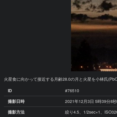
火星食に向かって接近する月齢28.0の月と火星を小林氏(Pb
ID
#76510
撮影日時
2021年12月3日 5時39分8
撮影方法
絞り4.5、1/2sec×1、ISO32