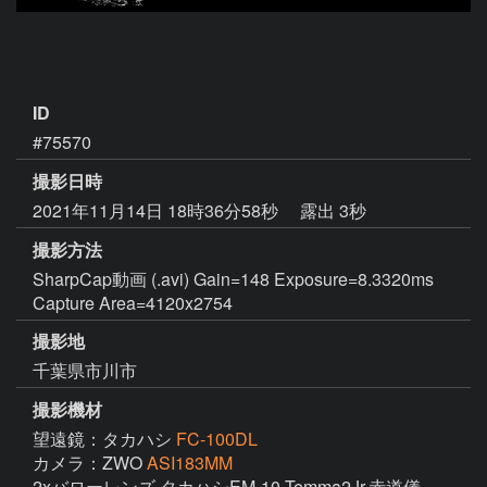
ID
#75570
撮影日時
2021年11月14日 18時36分58秒
露出 3秒
撮影方法
SharpCap動画 (.avi) Gain=148 Exposure=8.3320ms
Capture Area=4120x2754
撮影地
千葉県市川市
撮影機材
望遠鏡：タカハシ
FC-100DL
カメラ：ZWO
ASI183MM
2xバローレンズ タカハシEM-10 Temma2Jr.赤道儀