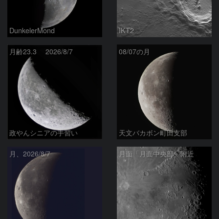
DunkelerMond
IKT2
月齢23.3 2026/8/7
08/07の月
政やんシニアの手習い
天文バカボン町田支部
月、2026/8/7
月面「月面中央部」附近