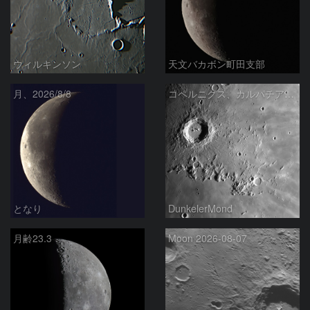
ウィルキンソン
天文バカボン町田支部
月、2026/8/8
コペルニクス、カルパチア山脈付近
となり
DunkelerMond
月齢23.3
Moon 2026-08-07