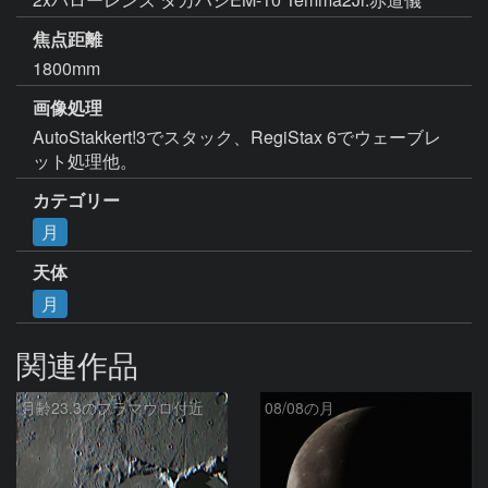
焦点距離
1800mm
画像処理
AutoStakkert!3でスタック、RegiStax 6でウェーブレ
ット処理他。
カテゴリー
月
天体
月
関連作品
月齢23.3のフラマウロ付近
08/08の月